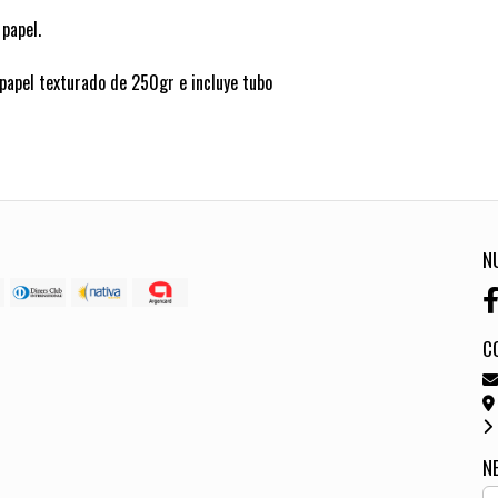
 papel.
 papel texturado de 250gr e incluye tubo
N
C
N