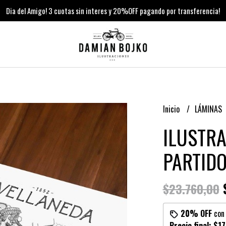
Dia del Amigo! 3 cuotas sin interes y 20%OFF pagando por transferencia!
Inicio
LÁMINAS
ILUSTR
PARTID
$
$23.760,00
20% OFF
co
Precio final:
$17